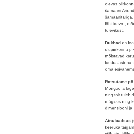
olevas piirkon
šamaani Ariunde
šamaanitariga. 
läbi taeva-, mä
tulevikust.
Dukhad
on loo
elupiirkonna pi
mõistavad karu
looduslastena 
oma esivanemat
Ratsutame
põ
Mongoolia lage
ning toit tule
mägises ning ke
dimensiooni ja
Ainulaadsus
j
keeruka taigam
stiihiate, kõik