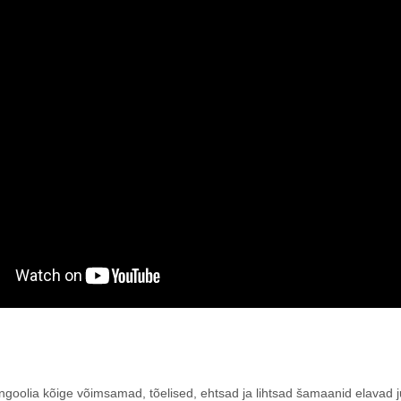
oolia kõige võimsamad, tõelised, ehtsad ja lihtsad šamaanid elavad j