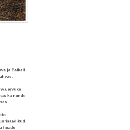
a ja Baikali
rahvas,
ahva arvuks
umas ka nende
 saa.
eto
tuurisaadikud.
ja heade