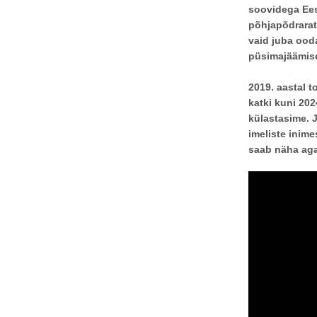
soovidega Eest
põhjapõdrarat
vaid juba ood
püsimajäämis
2019. aastal t
katki kuni 202
külastasime. 
imeliste inim
saab näha aga