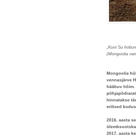
„Kuni Su hobune
(Mongoolia va
Mongoolia hül
vennasjärve H
hääbuv hõim. 
põhjapõdrarat
hinnatakse tä
erilised kodus
2016. aasta se
ülembsootska k
2017. aasta k