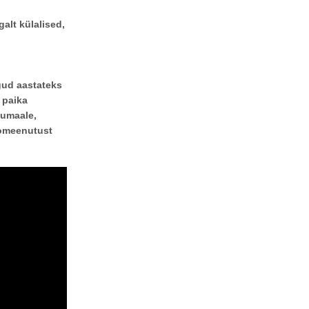
alt külalised,
igud aastateks
 paika
lumaale,
eomeenutust