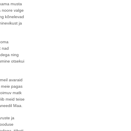
eakama musta
a noore valge
ing kõnelevad
inevikust ja
u oma
t nad
adega ning
umine otsekui
meil avaraid
u meie pagas
 toimuv matk
iib meid teise
laneedil Maa.
ruste ja
 looduse
dega, tiibeti