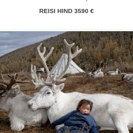
REISI HIND 3590
€