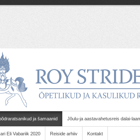
põdraratsanikud ja šamaanid
Jõulu-ja aastavahetusreis dalai-la
ari Eli Vabariik 2020
Reiside arhiiv
Kontakt