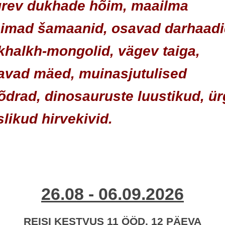
urev dukhade hõim, maailma
imad šamaanid, osavad darhaadi
khalkh-mongolid, vägev taiga,
avad mäed, muinasjutulised
õdrad, dinosauruste luustikud, ü
likud hirvekivid.
26.08 - 06.09.2026
REISI KESTVUS 11 ÖÖD, 12 PÄEVA