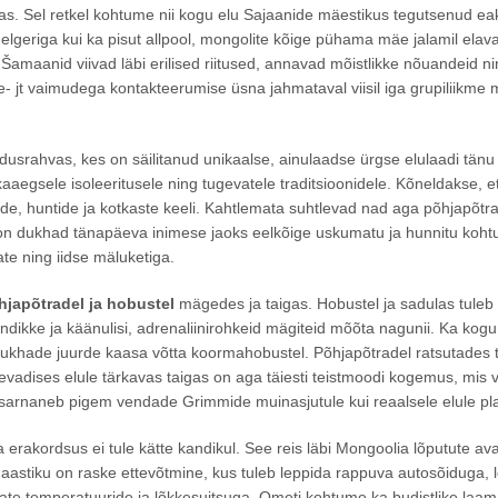
nas. Sel retkel kohtume nii kogu elu Sajaanide mäestikus tegutsenud 
lgeriga kui ka pisut allpool, mongolite kõige pühama mäe jalamil elav
Šamaanid viivad läbi erilised riitused, annavad mõistlikke nõuandeid n
e- jt vaimudega kontakteerumise üsna jahmataval viisil iga grupiliikme m
dusrahvas, kes on säilitanud unikaalse, ainulaadse ürgse elulaadi tän
kaaegsele isoleeritusele ning tugevatele traditsioonidele. Kõneldakse, e
de, huntide ja kotkaste keeli. Kahtlemata suhtlevad nad aga põhjapõtr
on dukhad tänapäeva inimese jaoks eelkõige uskumatu ja hunnitu koht
e ning iidse mäluketiga.
hjapõtradel ja hobustel
mägedes ja taigas. Hobustel ja sadulas tuleb 
ndikke ja käänulisi, adrenaliinirohkeid mägiteid mõõta nagunii. Ka kog
b dukhade juurde kaasa võtta koormahobustel. Põhjapõtradel ratsutades
vadises elule tärkavas taigas on aga täiesti teistmoodi kogemus, mis v
 sarnaneb pigem vendade Grimmide muinasjutule kui reaalsele elule p
a erakordsus ei tule kätte kandikul. See reis läbi Mongoolia lõputute ava
aastiku on raske ettevõtmine, kus tuleb leppida rappuva autosõiduga,
uvate temperatuuride ja lõkkesuitsuga. Ometi kohtume ka budistlike laama