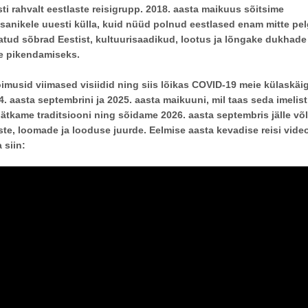
i rahvalt eestlaste reisigrupp. 2018. aasta maikuus sõitsime
sanikele uuesti külla, kuid nüüd polnud eestlased enam mitte pelg
atud sõbrad Eestist, kultuurisaadikud, lootus ja lõngake dukhade
e pikendamiseks.
oimusid viimased visiidid ning siis lõikas COVID-19 meie külaskä
4. aasta septembrini ja 2025. aasta maikuuni, mil taas seda imelist
Jätkame traditsiooni ning sõidame 2026. aasta septembris jälle võ
este, loomade ja looduse juurde. Eelmise aasta kevadise reisi vid
 siin: