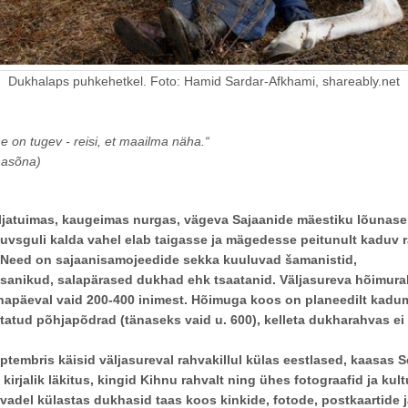
Dukhalaps puhkehetkel. Foto: Hamid Sardar-Afkhami, shareably.net
 on tugev - reisi, et maailma näha.“
nasõna)
jatuimas, kaugeimas nurgas, vägeva Sajaanide mäestiku lõunaserv
uvsguli kalda vahel elab taigasse ja mägedesse peitunult kaduv 
Need on sajaanisamojeedide sekka kuuluvad šamanistid,
sanikud, salapärased dukhad ehk tsaatanid. Väljasureva hõimur
napäeval vaid 200-400 inimest. Hõimuga koos on planeedilt kad
tatud põhjapõdrad (tänaseks vaid u. 600), kelleta dukharahvas ei
ptembris käisid väljasureval rahvakillul külas eestlased, kaasas S
irjalik läkitus, kingid Kihnu rahvalt ning ühes fotograafid ja kul
evadel külastas dukhasid taas koos kinkide, fotode, postkaartide 