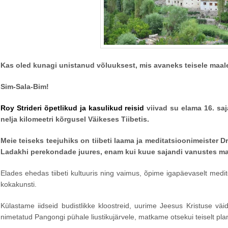
Kas oled kunagi unistanud võluuksest, mis avaneks teisele maale
Sim-Sala-Bim!
Roy Strideri õpetlikud ja kasulikud reisid
viivad su elama 16. sa
nelja kilomeetri kõrgusel Väikeses Tiibetis.
Meie teiseks teejuhiks on tiibeti laama ja meditatsioonimeister
Ladakhi perekondade juures, enam kui kuue sajandi vanustes ma
Elades ehedas tiibeti kultuuris ning vaimus, õpime igapäevaselt medit
kokakunsti.
Külastame iidseid budistlikke kloostreid, uurime Jeesus Kristuse v
nimetatud Pangongi pühale liustikujärvele, matkame otsekui teiselt pla