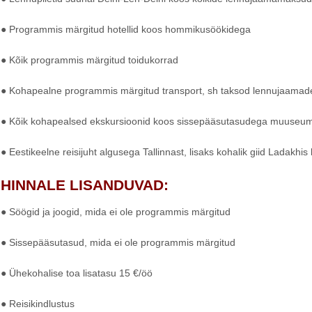
● Programmis märgitud hotellid koos hommikusöökidega
● Kõik programmis märgitud toidukorrad
● Kohapealne programmis märgitud transport, sh taksod lennujaamade
● Kõik kohapealsed ekskursioonid koos sissepääsutasudega muuseumites
● Eestikeelne reisijuht algusega Tallinnast, lisaks kohalik giid Ladakhis
HINNALE LISANDUVAD:
● Söögid ja joogid, mida ei ole programmis märgitud
● Sissepääsutasud, mida ei ole programmis märgitud
● Ühekohalise toa lisatasu 15 €/öö
● Reisikindlustus