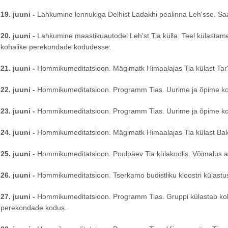
19. juuni -
Lahkumine lennukiga Delhist Ladakhi pealinna Leh'sse. Sa
20. juuni -
Lahkumine maastikuautodel Leh'st Tia külla. Teel külastame 1
kohalike perekondade kodudesse.
21. juuni -
Hommikumeditatsioon. Mägimatk Himaalajas Tia külast Tar'
22. juuni -
Hommikumeditatsioon. Programm Tias. Uurime ja õpime kohal
23. juuni -
Hommikumeditatsioon. Programm Tias. Uurime ja õpime kohal
24. juuni -
Hommikumeditatsioon. Mägimatk Himaalajas Tia külast Bal
25. juuni -
Hommikumeditatsioon. Poolpäev Tia külakoolis. Võimalus a
26. juuni
-
Hommikumeditatsioon. Tserkamo budistliku kloostri külast
27. juuni -
Hommikumeditatsioon. Programm Tias. Gruppi külastab kohalik
perekondade kodus.