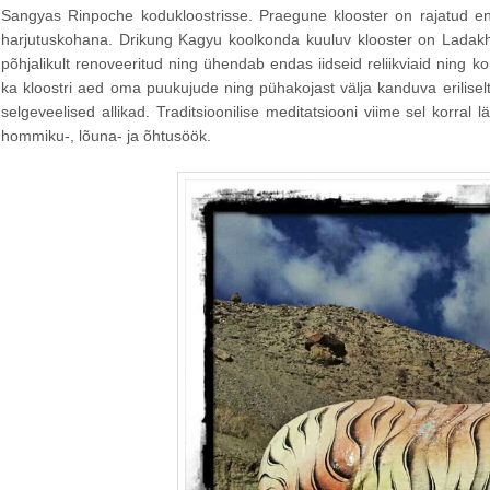
Sangyas Rinpoche kodukloostrisse. Praegune klooster on rajatud e
harjutuskohana. Drikung Kagyu koolkonda kuuluv klooster on Ladakhi 
põhjalikult renoveeritud ning ühendab endas iidseid reliikviaid ning k
ka kloostri aed oma puukujude ning pühakojast välja kanduva eriliselt
selgeveelised allikad. Traditsioonilise meditatsiooni viime sel korral 
hommiku-, lõuna- ja õhtusöök.