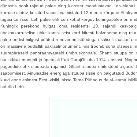
dünastia poolt rajatud palee ning klooster moodustavad Leh-Manali m
korruse ulatuv, kullatud vasest valmistatud 12-meetri kõrgune Shakyamun
tagasi Leh'sse. Leh palee ehk Leh kohal kõrguv kuningapalee on ehit
Kuninglik perekond hülgas oma residentsi 19. sajandi keskpaig
üheksakorruselise uhke kantsi seisukord kiiresti halvenema ning muu
palee endist hiilgust püütud renoveerimistöödega osaliselt taastad
on massiivne budistlik sakraalmonument, mis troonib sõna otseses mõtt
suurepäraseid panoraamvaateid ümbruskonnale. Shanti stuupa on r
budistlikult mungalt ja õpetajalt Fujii Guruji'lt juba 1914. aastast. N
pagoodide ehk stuupade rajamist. Shanti stuupa ehitustööd algasid
saabumisest. Ainulaadse energiaga stuupa sisse on paigutatud Buddh
kuud enne esimest Eesti-visiiti, sisse Tema Pühadus dalai-laama isikl
hotellis Leh's.