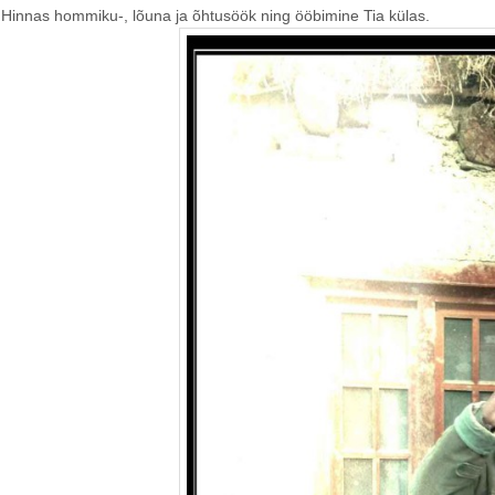
Hinnas hommiku-, lõuna ja õhtusöök ning ööbimine Tia külas.