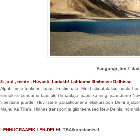
Pangongi järv Tiibeti
3. juuli, reede - Hüvasti, Ladakh! Lahkume lämbesse Delhisse
Algab meie teekond tagasi Eestimaale. Meid sõidutatakse peale h
lennukile. Lendame taas üle Himaalaja mäestiku ning maandume New 
tiibetlaste juurde. Huvilistele pärastlõunane ekskursioon Delhi ajal
Majnu Ka Tilla's. Hinnas transport ja giiditeenused New Delhis, hommik
LENNUGRAAFIK LEH-DELHI:
TBA/koostamisel