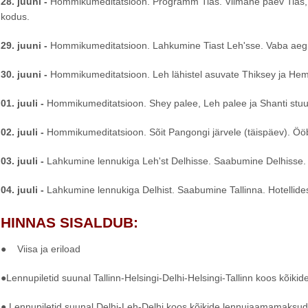
28. juuni -
Hommikumeditatsioon. Programm Tias. Viimane päev Tias, 
kodus.
29. juuni -
Hommikumeditatsioon. Lahkumine Tiast Leh'sse. Vaba aeg L
30. juuni -
Hommikumeditatsioon. Leh lähistel asuvate Thiksey ja Hemis
01. juuli -
Hommikumeditatsioon. Shey palee, Leh palee ja Shanti stuu
02. juuli -
Hommikumeditatsioon. Sõit Pangongi järvele (täispäev). Ööb
03. juuli -
Lahkumine lennukiga Leh'st Delhisse. Saabumine Delhisse. Öö
04. juuli -
Lahkumine lennukiga Delhist. Saabumine Tallinna. Hotellide
HINNAS SISALDUB:
● Viisa ja eriload
●Lennupiletid suunal Tallinn-Helsingi-Delhi-Helsingi-Tallinn koos kõi
● Lennupiletid suunal Delhi-Leh-Delhi koos kõikide lennujaamamaksude