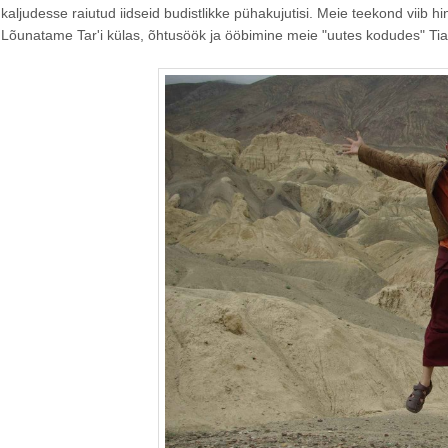
kaljudesse raiutud iidseid budistlikke pühakujutisi. Meie teekond viib 
Lõunatame Tar'i külas, õhtusöök ja ööbimine meie "uutes kodudes" Tia