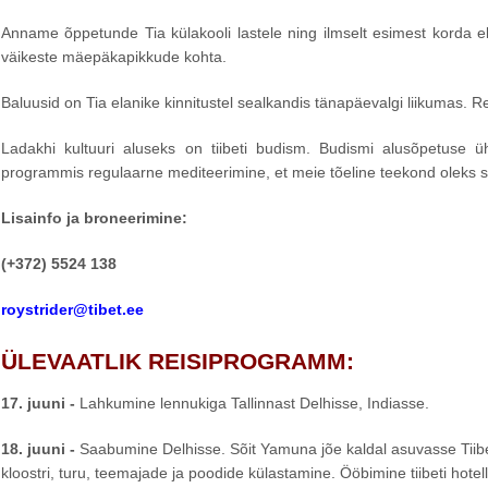
Anname õppetunde Tia külakooli lastele ning ilmselt esimest korda el
väikeste mäepäkapikkude kohta.
Baluusid on Tia elanike kinnitustel sealkandis tänapäevalgi liikumas.
Ladakhi kultuuri aluseks on tiibeti budism. Budismi alusõpetuse
programmis regulaarne mediteerimine, et meie tõeline teekond oleks se
Lisainfo ja broneerimine:
(+372) 5524 138
roystrider@tibet.ee
ÜLEVAATLIK REISIPROGRAMM:
17. juuni -
Lahkumine lennukiga Tallinnast Delhisse, Indiasse.
18. juuni -
Saabumine Delhisse. Sõit Yamuna jõe kaldal asuvasse Tiibeti
kloostri, turu, teemajade ja poodide külastamine. Ööbimine tiibeti hotell