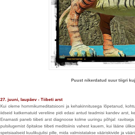
Puust nikerdatud suur tiigri ku
27. juuni, laupäev - Tiibeti arst
Kui oleme hommikumeditatsiooni ja kehakinnitusega lõpetanud, kohtume 
iidseid katkematuid vereliine pidi edasi antud teadmisi kandev arst, ke
Enamasti paneb tiibeti arst diagnoose kolme uuringu põhjal: ravitseja p
pulsilugemist õpitakse tiibeti meditsiinis vahest kauem, kui lääne ül
spetsiaalseid kuulikujulisi pille, mida valmistatakse vääriskivide ja vä