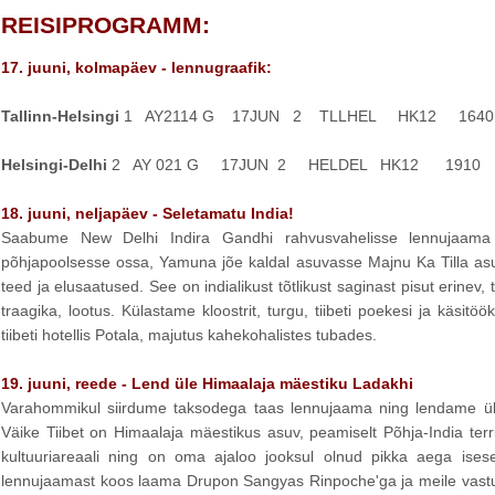
REISIPROGRAMM:
17. juuni, kolmapäev - lennugraafik:
Tallinn-Helsingi
1 AY2114 G 17JUN 2 TLLHEL HK12 1640
Helsingi-Delhi
2 AY 021 G 17JUN 2 HELDEL HK12 1910 2
18. juuni, neljapäev - Seletamatu India!
Saabume New Delhi Indira Gandhi rahvusvahelisse lennujaama n
põhjapoolsesse ossa, Yamuna jõe kaldal asuvasse Majnu Ka Tilla asustu
teed ja elusaatused. See on indialikust tõtlikust saginast pisut erinev
traagika, lootus. Külastame kloostrit, turgu, tiibeti poekesi ja käsitö
tiibeti hotellis Potala, majutus kahekohalistes tubades.
19. juuni, reede - Lend üle Himaalaja mäestiku Ladakhi
Varahommikul siirdume taksodega taas lennujaama ning lendame ül
Väike Tiibet on Himaalaja mäestikus asuv, peamiselt Põhja-India territ
kultuuriareaali ning on oma ajaloo jooksul olnud pikka aega ise
lennujaamast koos laama Drupon Sangyas Rinpoche'ga ja meile vastut