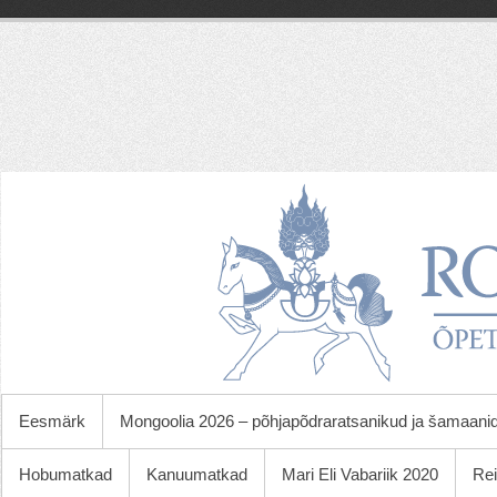
Skip
to
content
Roy
Strideri
õpetlikud
ja
kasulikud
reisid
PRIMARY MENU
Eesmärk
Mongoolia 2026 – põhjapõdraratsanikud ja šamaani
Hobumatkad
Kanuumatkad
Mari Eli Vabariik 2020
Rei