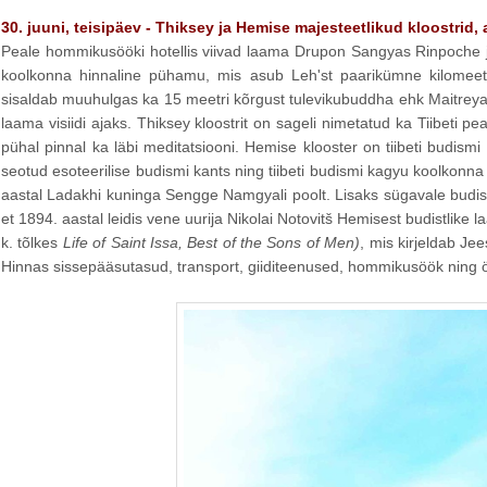
30. juuni, teisipäev - Thiksey ja Hemise majesteetlikud kloostrid
Peale hommikusööki hotellis viivad laama Drupon Sangyas Rinpoche ja
koolkonna hinnaline pühamu, mis asub Leh'st paarikümne kilomeetr
sisaldab muuhulgas ka 15 meetri kõrgust tulevikubuddha ehk Maitreya k
laama visiidi ajaks. Thiksey kloostrit on sageli nimetatud ka Tiibeti 
pühal pinnal ka läbi meditatsiooni. Hemise klooster on tiibeti budis
seotud esoteerilise budismi kants ning tiibeti budismi kagyu koolkonna
aastal Ladakhi kuninga Sengge Namgyali poolt. Lisaks sügavale budistl
et 1894. aastal leidis vene uurija Nikolai Notovitš Hemisest budistlike
k. tõlkes
Life of Saint Issa, Best of the Sons of Men)
, mis kirjeldab Je
Hinnas sissepääsutasud, transport, giiditeenused, hommikusöök ning ö