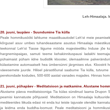
Leh-Himaalaja. I
20. juuni, laupäev - Suundumine Tia külla
Peale hommikusööki lahkume maastikuautodel Leh'st meie peamiseks 
kõrgusel asuv umbes tuhandeaastane asustus Himaalaja mäestikus, 
teekonnal Leh'st Tiasse liigume mööda majesteetliku Induse jõe k
hargnemispaigas, samuti teeme kehakinnituspausi ladakhi teemajas
pühaimaist püham iidne budistlik klooster, ülemaailmne palverändur
külastamine automaatselt hea ümbersünni järgmises elus. Kloostrit 
väeesemete juurde. Hilisel pärastlõunal saabume Tia külla, tutvum
perekondade kodudes, 500-600 aastat vanades majades. Hinnas hommi
21. juuni, pühapäev - Meditatsioon ja matkamine. Alustame hommi
Alustame päeva meditatsiooniga Tia külas sündinud laama Drupon Sa
peamisi kannatuste põhjuseid. Meditatsioon on Himaalaja kultuuride
mediteerides liikuda edasi nii enda kui teiste tajuvate olendite ka
ja leidma enda buddha-loomust. Peale meditatsiooni ja hommikusö