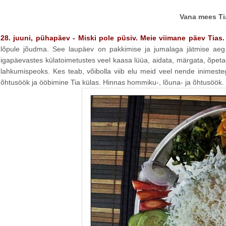
Vana mees Tia
28. juuni, pühapäev - Miski pole püsiv. Meie viimane päev Tia
lõpule jõudma. See laupäev on pakkimise ja jumalaga jätmise aeg.
igapäevastes külatoimetustes veel kaasa lüüa, aidata, märgata, õpe
lahkumispeoks. Kes teab, võibolla viib elu meid veel nende inimeste
õhtusöök ja ööbimine Tia külas. Hinnas hommiku-, lõuna- ja õhtusöök