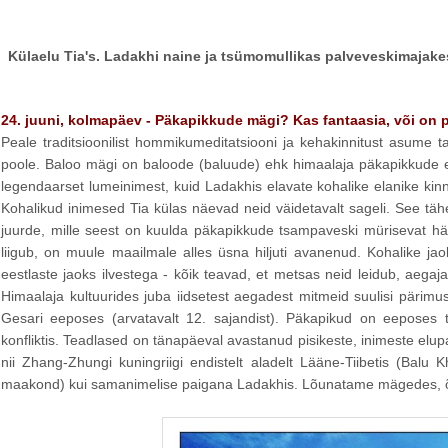
Külaelu Tia's. Ladakhi naine ja tsümomullikas palveveskimajake
24. juuni, kolmapäev - Päkapikkude mägi? Kas fantaasia, või on 
Peale traditsioonilist hommikumeditatsiooni ja kehakinnitust asum
poole. Baloo mägi on baloode (baluude) ehk himaalaja päkapikkude elup
legendaarset lumeinimest, kuid Ladakhis elavate kohalike elanike ki
Kohalikud inimesed Tia külas näevad neid väidetavalt sageli. See täh
juurde, mille seest on kuulda päkapikkude tsampaveski mürisevat hää
liigub, on muule maailmale alles üsna hiljuti avanenud. Kohalike 
eestlaste jaoks ilvestega - kõik teavad, et metsas neid leidub, aegaja
Himaalaja kultuurides juba iidsetest aegadest mitmeid suulisi pärimus
Gesari eeposes (arvatavalt 12. sajandist). Päkapikud on eeposes tal
konfliktis. Teadlased on tänapäeval avastanud pisikeste, inimeste elup
nii Zhang-Zhungi kuningriigi endistelt aladelt Lääne-Tiibetis (Balu K
maakond) kui samanimelise paigana Ladakhis. Lõunatame mägedes, õh