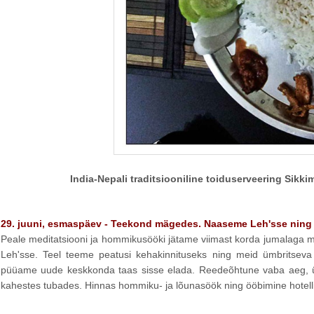
India-Nepali traditsiooniline toiduserveering Sikki
29. juuni, esmaspäev - Teekond mägedes. Naaseme Leh'sse ning 
Peale meditatsiooni ja hommikusööki jätame viimast korda jumalaga m
Leh'sse. Teel teeme peatusi kehakinnituseks ning meid ümbritseva m
püüame uude keskkonda taas sisse elada. Reedeõhtune vaba aeg, üh
kahestes tubades. Hinnas hommiku- ja lõunasöök ning ööbimine hotelli