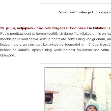
Palvelipud tuules ja Himaalaja 
25. juuni, neljapäev - Koolikell mägedes! Poolpäev Tia külakoolis
Peale meditatsiooni ja hommikusööki siirdume Tia külakooli, mis on lisak
meeldejääva koolipäeva laste ja õpetajate seltsis ning veelgi enam, a
leidub meie grupis inimesi, kel erinevatel teemadel nii mõndagi (kasvõ
kehastuda ladakhi lapseks ning koolitundidest õpilasena osa võtta
õhtusöök.