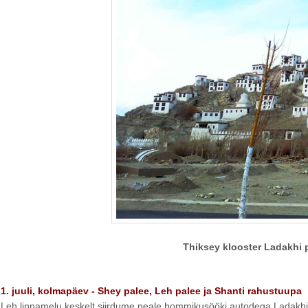
Thiksey klooster Ladakhi p
1. juuli, kolmapäev - Shey palee, Leh palee ja Shanti rahustuupa
Leh linnamelu keskelt siirdume peale hommikusööki autodega Ladakhi 