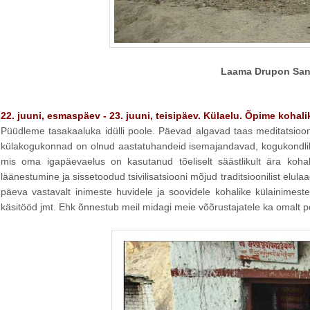
Laama Drupon San
22. juuni, esmaspäev - 23. juuni, teisipäev. Külaelu. Õpime kohal
Püüdleme tasakaaluka idülli poole. Päevad algavad taas meditatsioon
külakogukonnad on olnud aastatuhandeid isemajandavad, kogukondliku
mis oma igapäevaelus on kasutanud tõeliselt säästlikult ära kohali
läänestumine ja sissetoodud tsivilisatsiooni mõjud traditsioonilist elu
päeva vastavalt inimeste huvidele ja soovidele kohalike külainimeste 
käsitööd jmt. Ehk õnnestub meil midagi meie võõrustajatele ka omalt p