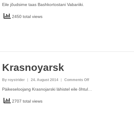
Bashkortostan-
Eile jõudsime taas Bashkortostani Vabariiki.
2
2450 total views
Krasnoyarsk
on
By roystrider
24. August 2014
Comments Off
Krasnoyarsk
Päikeseloojang Krasnojarski lähistel eile õhtul…
2707 total views