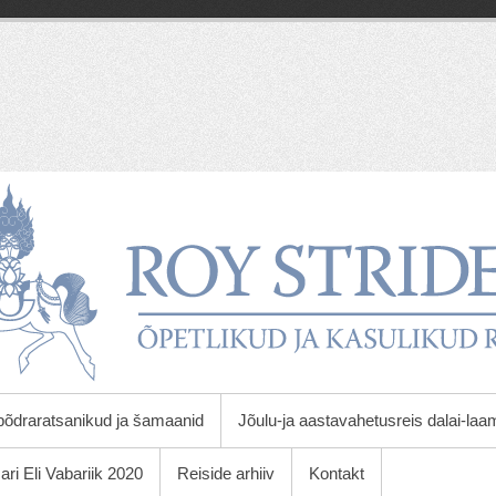
põdraratsanikud ja šamaanid
Jõulu-ja aastavahetusreis dalai-la
ari Eli Vabariik 2020
Reiside arhiiv
Kontakt