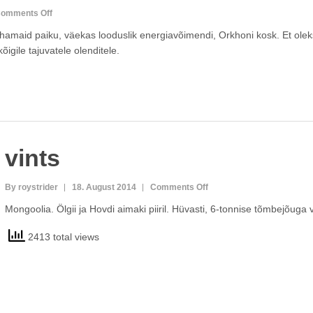
on
omments Off
orkhon
hamaid paiku, väekas looduslik energiavõimendi, Orkhoni kosk. Et olek
igile tajuvatele olenditele.
vints
on
By roystrider
18. August 2014
Comments Off
vints
Mongoolia. Ölgii ja Hovdi aimaki piiril. Hüvasti, 6-tonnise tõmbejõuga v
2413 total views