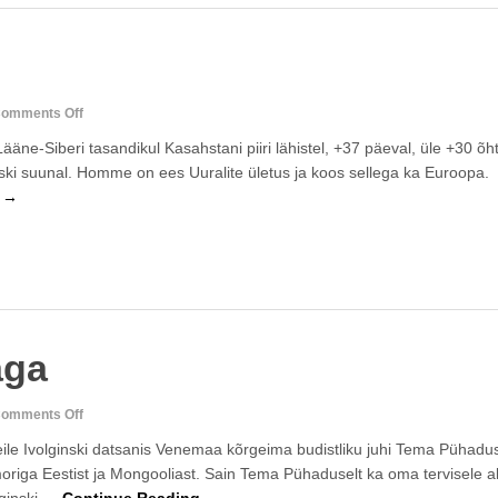
on
omments Off
3600
ääne-Siberi tasandikul Kasahstani piiri lähistel, +37 päeval, üle +30 õht
ki suunal. Homme on ees Uuralite ületus ja koos sellega ka Euroopa.
g →
aga
on
omments Off
hambo-
ile Ivolginski datsanis Venemaa kõrgeima budistliku juhi Tema Pühadu
laamaga
ga Eestist ja Mongooliast. Sain Tema Pühaduselt ka oma tervisele ab