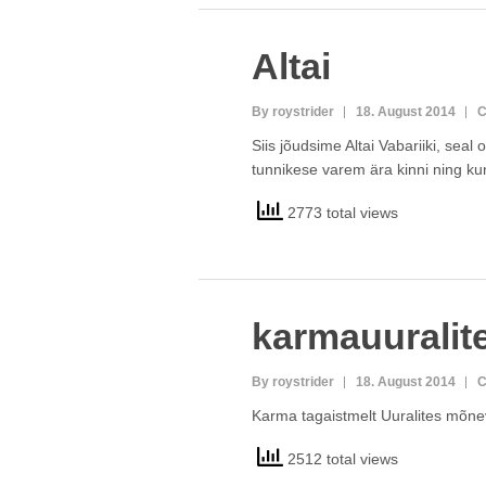
Altai
By roystrider
18. August 2014
C
Siis jõudsime Altai Vabariiki, seal
tunnikese varem ära kinni ning kun
2773 total views
karmauuralit
By roystrider
18. August 2014
C
Karma tagaistmelt Uuralites mõnevõ
2512 total views