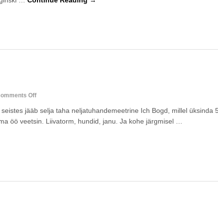
lginski …
Continue Reading →
on
omments Off
ichbogd
eistes jääb selja taha neljatuhandemeetrine Ich Bogd, millel üksinda 5
ma öö veetsin. Liivatorm, hundid, janu. Ja kohe järgmisel …