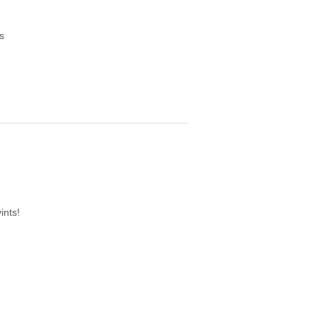
s
ints!