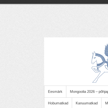
Skip
to
content
Roy
Strideri
õpetlikud
ja
kasulikud
reisid
PRIMARY MENU
Eesmärk
Mongoolia 2026 – põhja
Hobumatkad
Kanuumatkad
M