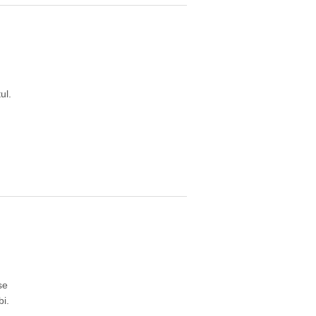
ul.
se
i.