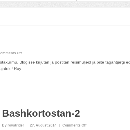
on
omments Off
Kodu
kurmu. Blogisse kirjutan ja postitan reisimuljeid ja pilte tagantjärgi ed
lajatele! Roy
Bashkortostan-2
on
By roystrider
27. August 2014
Comments Off