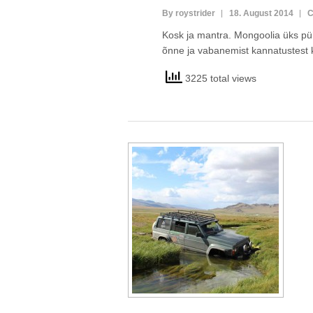
By roystrider
18. August 2014
C
Kosk ja mantra. Mongoolia üks pü
õnne ja vabanemist kannatustest kõ
3225 total views