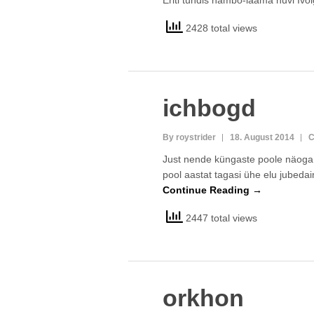
Eriti tundis hambo-laama huvi Ivo
2428 total views
ichbogd
By roystrider
18. August 2014
C
Just nende küngaste poole näoga s
pool aastat tagasi ühe elu jubedai
Continue Reading →
2447 total views
orkhon