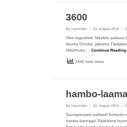
3600
By roystrider
24. August 2014
C
Olen tagasiteel. Meeletu palavus L
Asume Omskis, jätkame Tšeljabins
Hilisõhtuks …
Continue Readin
2446 total views
hambo-laam
By roystrider
22. August 2014
C
Suurepärased uudised! Kohtusin e
hambo-laamaga! Rääkisime huumori