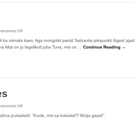
on
omments Off
Altai
 oli ka viimaks kaev. Aga mongolid panid Tashantai piiripunkti õigest ajast
a Altai on ju tegelikult juba Tuva, mis on …
Continue Reading →
es
on
omments Off
karmauuralites
rra joviaalselt: “Kuule, mis sa kokutad?! Mulju gaasi!”