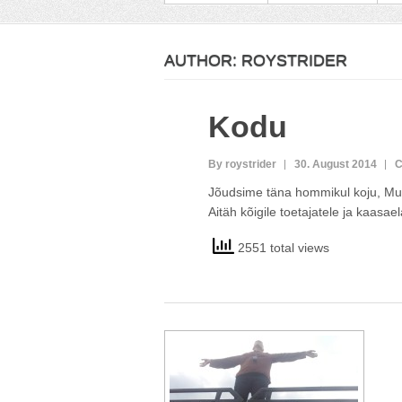
AUTHOR:
ROYSTRIDER
Kodu
By roystrider
30. August 2014
C
Jõudsime täna hommikul koju, Musta
Aitäh kõigile toetajatele ja kaasae
2551 total views